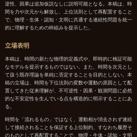
逆性、因果は追加仮説なしに説明可能となる。本稿は、時
間を力や次元から解放し、上位法則として再配置すること
で、物理・生体・認知・文明に共通する連続性問題を統一
的に理解するための枠組みを提示した。
立場表明
本稿は、時間の新たな物理的定義式や、即時的に検証可能
なモデルを提示するものではない。また、時間を次元とし
て扱う既存理論を単純に否定することを目的としない。本
稿の立場は、時間を下位法則の変数や運動の原因として配
置してきた従来理解が、不可逆性・因果・観測問題に必然
的な不安定性を生んでいる点を構造的に明示することにあ
る。
時間を「流れるもの」ではなく、運動相が消去されず連続
して接続されることを保証する上位制約、すなわち履歴そ
のものとして再配置することで、物理・生体・認知・文明