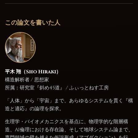
この論文を書いた人
平木 翔（
Sho Hiraki
）
構造解析者 / 思想家
所属：
研究室『斜め45道』 / ふぃっとねす工房
「人体」から「宇宙」まで、あらゆるシステムを貫く『構
造と適応』の論理を探求。
生理学・バイオメカニクスを基点に、物理学的な階層構
造、AI倫理における存在論、そして地球システム論まで、
専門領域の壁を越えた仮説形成（アブダクション）を行