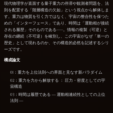
現代物理学が直面する量子重力の停滞や観測者問題を、法
則を配置する「階層構造の欠如」という視点から解体しま
す。重力は物質を引く力ではなく、宇宙の整合性を保つた
めの「インターフェース」であり、時間は「運動相が接続
される履歴」そのものである——。情報の複製（可逆）と
存在の継続（不可逆）を峻別し、この宇宙がなぜ「単一の
歴史」として現れるのか、その構造的必然を記述するシリ
ーズです。
構成論文
01：重力を上位法則への界面と見なす新パラダイム
02：重力を力から解放する ： 圧力・密度としての宇
宙構造
03：時間は履歴である ― 運動相連続性としての上位
法則 ―