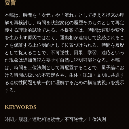
要旨
本稿は、時間を「次元」や「流れ」として捉える従来の理
解を再検討し、時間を状態変化の履歴そのものとして再定
義する理論的試論である。本提案では、時間は運動や変化
を生み出す原因ではなく、運動相が連続して接続されるこ
とを保証する上位制約として位置づけられる。時間を履歴
として捉えることで、不可逆性、因果、学習、適応といっ
た現象は追加仮説を要せず自然に説明可能となる。本稿
は、時間を上位法則として再配置することで、量子論にお
ける時間の扱いの不安定さや、生体・認知・文明に共通す
る連続性問題を統一的に理解するための構造的視点を提示
する。
Keywords
時間／履歴／運動相連続性／不可逆性／上位法則