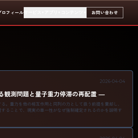
サービス
アプリ
コンテンツ
プロフィール
お問い合わせ
▼
▼
▼
2026-04-04
る観測問題と量子重力停滞の再配置 ―
する。重力を他の相互作用と同列の力として扱う前提を棄却し、
置することで、現実の単一性がなぜ強制確定されるのかを説明す