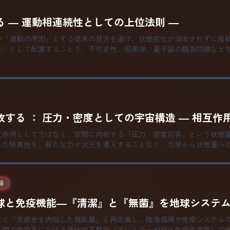
 ― 運動相連続性としての上位法則 ―
や「運動の原因」とする従来の見方を退け、状態変化が消去されずに接
性）として配置することで、不可逆性、因果律、量子論の観測問題など
する ： 圧力・密度としての宇宙構造 ― 相互作
互作用としてではなく、空間に内在する「圧力・密度応答」という状態
った特異性を、新たな力や次元を導入することなく、力学から状態量へ
論
球と免疫機能―『清潔』と『無菌』を地球システム
なく「生命史を内包した機能層」と再定義し、陸海循環や免疫システム