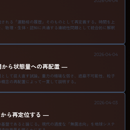
2026-04-04
続される「運動相の履歴」そのものとして再定義する。時間を上
を、物理・生体・認知に共通する連続性問題として統合的に解釈
2026-04-04
用から状態量への再配置 ―
量として捉え直す試論。重力の極端な弱さ、遮蔽不可能性、粒子
の概念の再配置によって一貫して説明する。
2026-04-03
から再定位する ―
の基盤であると論じる。現代の過度な「無菌志向」を地球システ