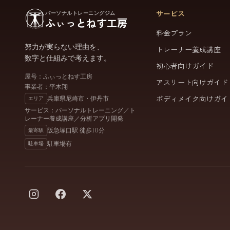
サービス
パーソナルトレーニングジム
ふぃっとねす工房
料金プラン
努力が実らない理由を、
トレーナー養成講座
数字と仕組みで考えます。
初心者向けガイド
屋号：ふぃっとねす工房
アスリート向けガイド
事業者：平木翔
兵庫県尼崎市・伊丹市
ボディメイク向けガイ
エリア
サービス：パーソナルトレーニング／ト
レーナー養成講座／分析アプリ開発
阪急塚口駅 徒歩10分
最寄駅
駐車場有
駐車場