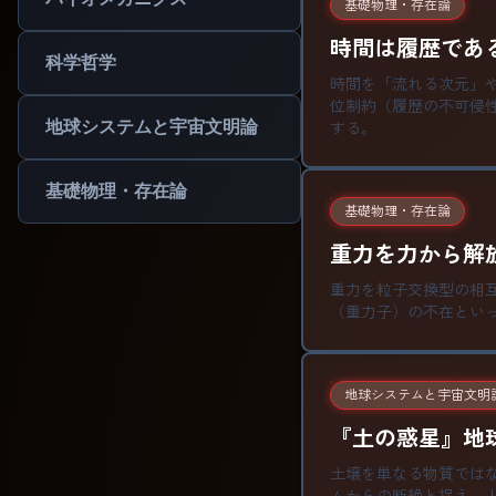
基礎物理・存在論
時間は履歴である
科学哲学
時間を「流れる次元」
位制約（履歴の不可侵
地球システムと宇宙文明論
する。
基礎物理・存在論
基礎物理・存在論
重力を力から解放
重力を粒子交換型の相
（重力子）の不在とい
地球システムと宇宙文明
『土の惑星』地
土壌を単なる物質では