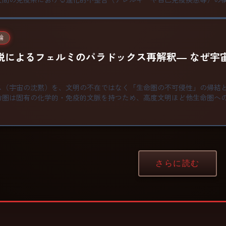
人間の免疫系における進化的不整合（アレルギーや自己免疫疾患等）の
論
説によるフェルミのパラドックス再解釈― なぜ宇
ス（宇宙の沈黙）を、文明の不在ではなく「生命圏の不可侵性」の帰結
命圏は固有の化学的・免疫的文脈を持つため、高度文明ほど他生命圏へ
さらに読む