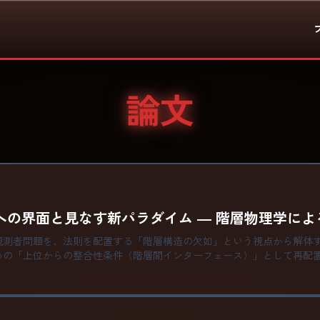
論文
への界面と見なす新パラダイム ― 階層物理学によ
観測者問題を、法則を配置する「階層構造の欠如」という視点から解体
めの「上位からの整合性条件（階層間インターフェース）」として再配