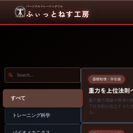
パーソナルトレーニングジム
ふぃっとねす工房
基礎物理・存在論
重力を上位法則
すべて
量子重力理論の停滞や
下位法則が成立するた
る。
トレーニング科学
バイオメカニクス