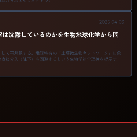
構造的背景を明らかにする。
2026-04-03
宙は沈黙しているのかを生物地球化学から問
として再解釈する。地球特有の「土壌微生物ネットワーク」に象
の直接介入（降下）を回避するという生物学的合理性を提示す