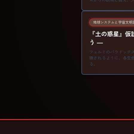
ムからの断絶と捉え、
地球システムと宇宙文明
『土の惑星』仮
う ―
フェルミのパラドック
徴されるように、各生
る。