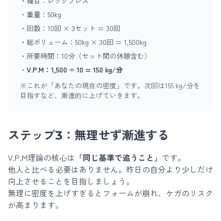
・種目：レッグプレス
・重量：50kg
・回数：10回 × 3セット = 30回
・総ボリューム：50kg × 30回 = 1,500kg
・所要時間：10分（セット間の休憩含む）
・
V.P.M：1,500 ÷ 10 = 150 kg/分
※これが「あなたの現在の密度」です。次回は155 kg/分を
目指すなど、漸進的に上げていきます。
ステップ3：無理せず漸進する
V.P.M理論の核心は
「同じ基準で追うこと」
です。
他人と比べる必要はありません。昨日の自分より少しだけ
向上させることを目指しましょう。
無理に密度を上げすぎるとフォームが崩れ、ケガのリスク
が高まります。