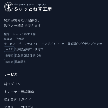
パーソナルトレーニングジム
ふぃっとねす工房
努力が実らない理由を、
数字と仕組みで考えます
屋号：ふぃっとねす工房
事業者：平木翔
サービス：パーソナルトレーニング／トレーナー養成講座／分析アプリ開発
兵庫県尼崎市・伊丹市
エリア
阪急塚口駅 徒歩10分
最寄駅
駐車場有
駐車場
サービス
料金プラン
トレーナー養成講座
初心者向けガイド
アスリート向けガイド