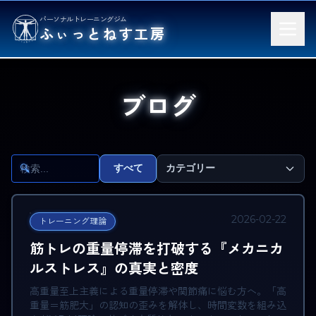
パーソナルトレーニングジム
ふぃっとねす工房
ブログ
すべて
カテゴリー
2026-02-22
トレーニング理論
筋トレの重量停滞を打破する『メカニカ
ルストレス』の真実と密度
高重量至上主義による重量停滞や関節痛に悩む方へ。「高
重量＝筋肥大」の認知の歪みを解体し、時間変数を組み込