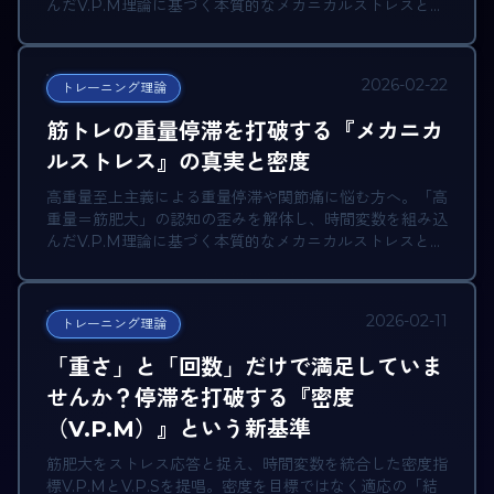
んだV.P.M理論に基づく本質的なメカニカルストレスと
「密度」の漸進法を解説します。
2026-02-22
トレーニング理論
筋トレの重量停滞を打破する『メカニカ
ルストレス』の真実と密度
高重量至上主義による重量停滞や関節痛に悩む方へ。「高
重量＝筋肥大」の認知の歪みを解体し、時間変数を組み込
んだV.P.M理論に基づく本質的なメカニカルストレスと
「密度」の漸進法を解説します。
2026-02-11
トレーニング理論
「重さ」と「回数」だけで満足していま
せんか？停滞を打破する『密度
（V.P.M）』という新基準
筋肥大をストレス応答と捉え、時間変数を統合した密度指
標V.P.MとV.P.Sを提唱。密度を目標ではなく適応の「結