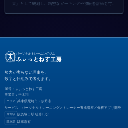
果」として観測し、精密なピーキングや初級者評価を可能
にする、停滞打破のための新基準。
パーソナルトレーニングジム
ふぃっとねす工房
努力が実らない理由を、
数字と仕組みで考えます。
屋号：ふぃっとねす工房
事業者：平木翔
兵庫県尼崎市・伊丹市
エリア
サービス：パーソナルトレーニング／トレーナー養成講座／分析アプリ開発
阪急塚口駅 徒歩10分
最寄駅
駐車場有
駐車場